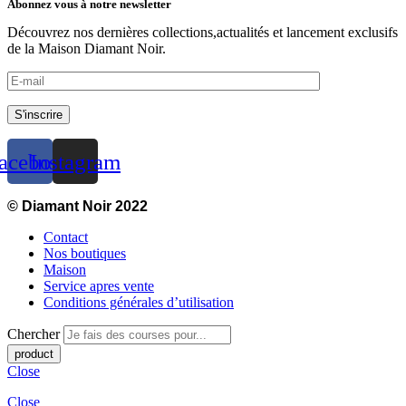
Abonnez vous à notre newsletter
Découvrez nos dernières collections,actualités et lancement exclusifs
de la Maison Diamant Noir.
S'inscrire
acebook
Instagram
© Diamant Noir 2022
Contact
Nos boutiques
Maison
Service apres vente
Conditions générales d’utilisation
Chercher
Close
Close