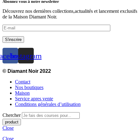
Abonnez vous à notre newsletter
Découvrez nos dernières collections,actualités et lancement exclusifs
de la Maison Diamant Noir.
S'inscrire
acebook
Instagram
© Diamant Noir 2022
Contact
Nos boutiques
Maison
Service apres vente
Conditions générales d’utilisation
Chercher
Close
Close