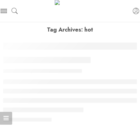
Tag Archives:
hot
19 Colourful Street Style
By admin
septembre 27, 2017
CONTINUE READING ➞