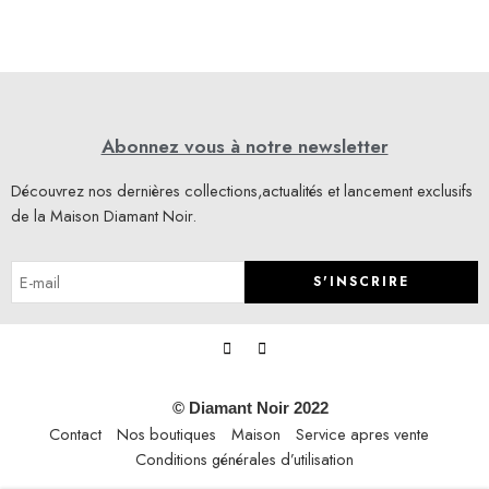
Abonnez vous à notre newsletter
Découvrez nos dernières collections,actualités et lancement exclusifs
de la Maison Diamant Noir.
S'INSCRIRE
Lorem ipsum dosectetur adipisicing elit, sed do.Lorem ipsum dolor
sit amet, consectetur Nulla fringilla purus at leo dignissim congue.
Mauris elementum accumsan leo vel tempor. Sit amet cursus nisl
© Diamant Noir 2022
aliquam. Aliquam et elit eu nunc rhoncus viverra quis at felis. Be who
Contact
Nos boutiques
Maison
Service apres vente
you are and say what you feel, because those who mind don’t matter,
Conditions générales d’utilisation
[...]